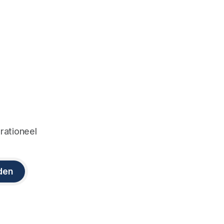
 rationeel
den