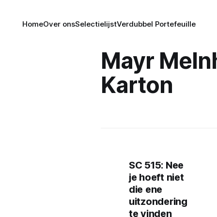
Home
Over ons
Selectielijst
Verdubbel Portefeuille
Mayr Meln
Karton
SC 515: Nee
je hoeft niet
die ene
uitzondering
te vinden