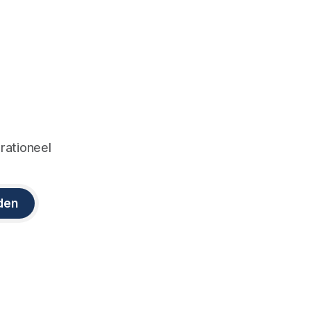
 rationeel
den