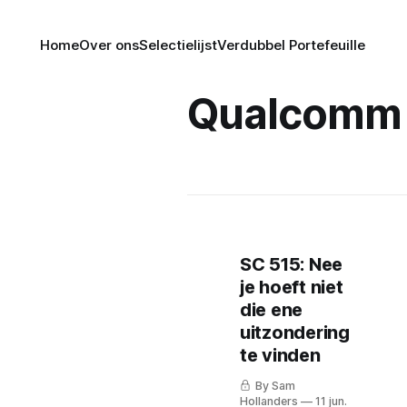
Home
Over ons
Selectielijst
Verdubbel Portefeuille
Qualcomm
SC 515: Nee
je hoeft niet
die ene
uitzondering
te vinden
By Sam
Hollanders
11 jun.