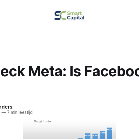
eck Meta: Is Faceboo
nders
4
—
7 min leestijd