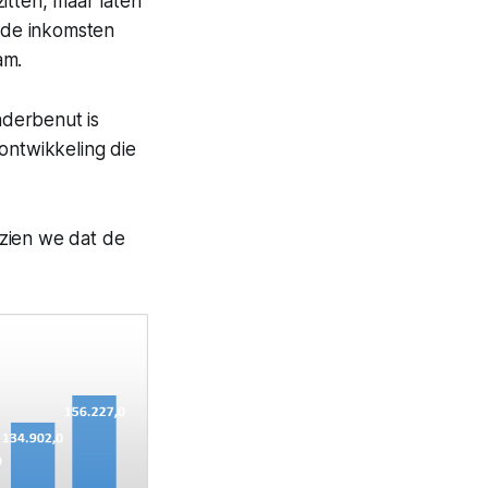
zitten, maar laten
n de inkomsten
am.
nderbenut is
ontwikkeling die
 zien we dat de