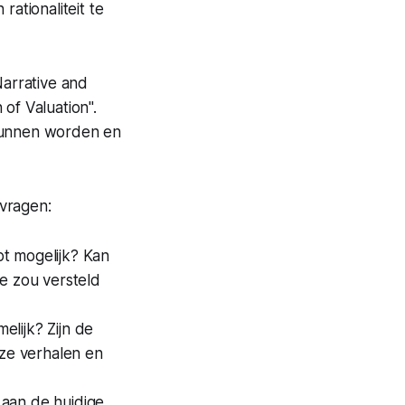
rationaliteit te
Narrative and
f Valuation".
 kunnen worden en
vragen:
upt mogelijk? Kan
Je zou versteld
elijk? Zijn de
eze verhalen en
n aan de huidige