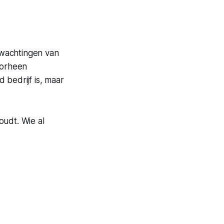
rwachtingen van
oorheen
 bedrijf is, maar
oudt. Wie al