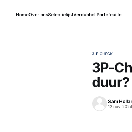
Home
Over ons
Selectielijst
Verdubbel Portefeuille
3-P CHECK
3P-Ch
duur?
Sam Holla
12 nov. 202