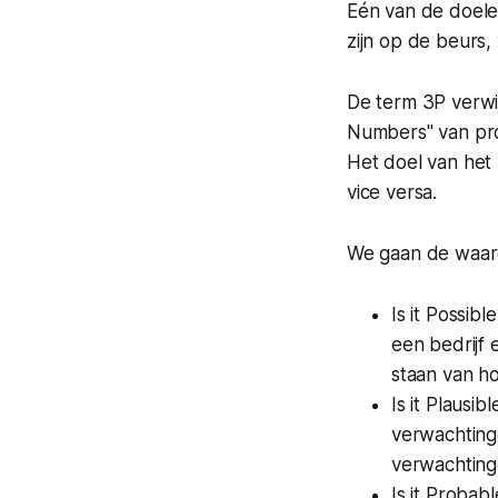
Eén van de doelen
zijn op de beurs, 
De term 3P verwij
Numbers" van pro
Het doel van het
vice versa.
We gaan de waard
Is it Possib
een bedrijf 
staan van ho
Is it Plausi
verwachtinge
verwachtin
Is it Probab