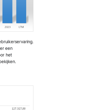
bruikerservaring.
der een
oor het
bekijken.