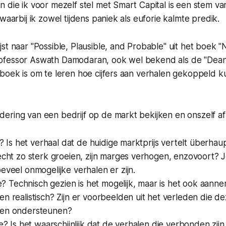
 die ik voor mezelf stel met Smart Capital is een stem van 
waarbij ik zowel tijdens paniek als euforie kalmte predik.
st naar "Possible, Plausible, and Probable" uit het boek "
fessor Aswath Damodaran, ook wel bekend als de "Dean o
 boek is om te leren hoe cijfers aan verhalen gekoppeld
ering van een bedrijf op de markt bekijken en onszelf af
le? Is het verhaal dat de huidige marktprijs vertelt überha
echt zo sterk groeien, zijn marges verhogen, enzovoort? 
eveel onmogelijke verhalen er zijn.
ble? Technisch gezien is het mogelijk, maar is het ook aannem
n realistisch? Zijn er voorbeelden uit het verleden die d
gen ondersteunen?
le? Is het waarschijnlijk dat de verhalen die verbonden zij