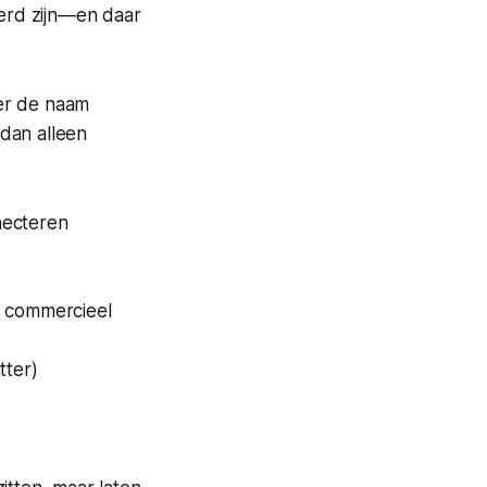
erd zijn—en daar
er de naam
dan alleen
necteren
n commercieel
tter)