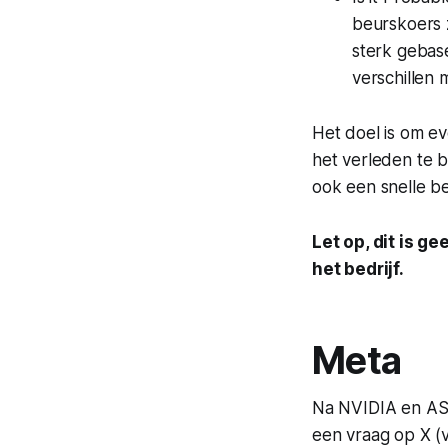
beurskoers z
sterk gebase
verschillen 
Het doel is om eve
het verleden te b
ook een snelle be
Let op, dit is 
het bedrijf.
Meta
Na NVIDIA en ASML
een vraag op X (