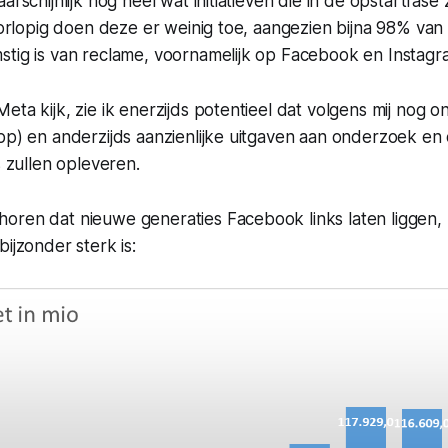
arschijnlijk nog heel wat initiatieven die in de opstartfase 
voorlopig doen deze er weinig toe, aangezien bijna 98% va
stig is van reclame, voornamelijk op Facebook en Instagr
eta kijk, zie ik enerzijds potentieel dat volgens mij nog o
pp) en anderzijds aanzienlijke uitgaven aan onderzoek en 
s zullen opleveren.
oren dat nieuwe generaties Facebook links laten liggen,
ijzonder sterk is: