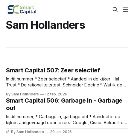
Sam Hollanders
Smart Capital 507: Zeer selectief
In dit nummer * Zeer selectief * Aandeel in de kijker: Hal
Trust * De rationaliteitstest: Schneider Electric * Wat ik de
afgelopen weken las * Nieuws van onze bedrijven *
By Sam Hollanders
12 feb. 2026
Verdubbel Portefeuille update Zeer selectief Vorige week
Smart Capital 506: Garbage in - Garbage
was ik aanwezig op ValueX Klosters, het jaarlijkse
out
evenement georganiseerd door de bekende belegger Guy
Spier. Voor mij
In dit nummer, * Garbage in, garbage out * Aandeel in de
kijker: aangevraagd door lezers: Google, Cisco, Bekaert en
Floridienne * De rationaliteitstest: Constellation Software *
By Sam Hollanders
29 jan. 2026