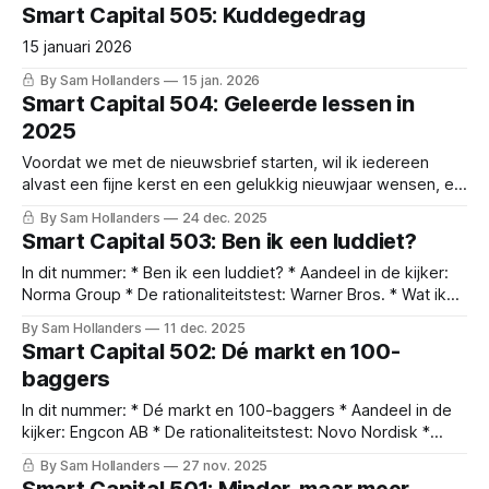
Wat ik de afgelopen weken las * Nieuws van onze bedrijven
Smart Capital 505: Kuddegedrag
* Verdubbel Portefeuille update Garbage in, Garbage out
Het is nooit saai op de beurs. Nadat beleggers eerst
15 januari 2026
By Sam Hollanders
15 jan. 2026
Smart Capital 504: Geleerde lessen in
2025
Voordat we met de nieuwsbrief starten, wil ik iedereen
alvast een fijne kerst en een gelukkig nieuwjaar wensen, en
natuurlijk een goede gezondheid, veel liefde, geluk en een
By Sam Hollanders
24 dec. 2025
mooi rendement voor 2026. In dit nummer: * Lessen uit
Smart Capital 503: Ben ik een luddiet?
2025 * Meerwaardebelastingberekenen.be *
Marktoverzicht: waar staan we vandaag? * Aandeel in de
In dit nummer: * Ben ik een luddiet? * Aandeel in de kijker:
kijker: Scottish
Norma Group * De rationaliteitstest: Warner Bros. * Wat ik
de afgelopen weken las * Nieuws van onze bedrijven *
By Sam Hollanders
11 dec. 2025
Verdubbel Portefeuille update Ben ik een luddiet? Onlangs
Smart Capital 502: Dé markt en 100-
werd ik in een discussie over AI en techbedrijven, en dan
baggers
vooral hun waardering, een
In dit nummer: * Dé markt en 100-baggers * Aandeel in de
kijker: Engcon AB * De rationaliteitstest: Novo Nordisk *
Verdubbel Portefeuille update * Wat ik de afgelopen weken
By Sam Hollanders
27 nov. 2025
las * Nieuws van onze bedrijven Dé markt en 100-baggers