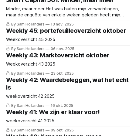
Smart Capital 501: Minder, maar meer
De Markt Waarom trek ik me als waardebelegger aan wat
de markt doet? Je
Minder, maar meer Het was buiten mijn verwachtingen,
maar de enquête van enkele weken geleden heeft mijn
visie op Smart Capital grondig veranderd. Ik had het gevoel
By Sam Hollanders
13 nov. 2025
dat nieuws, nu het vaak instant beschikbaar is, ook zo
Weekly 45: portefeuilleoverzicht oktober
verlangd zou worden van de berichten over onze bedrijven.
Dat uit de enquête
Weekoverzicht 45 2025
By Sam Hollanders
06 nov. 2025
Weekly 43: Marktoverzicht oktober
Weekoverzicht 43 2025
By Sam Hollanders
23 okt. 2025
Weekly 42: Waardebeleggen, wat het echt
is
weekoverzicht 42 2025
By Sam Hollanders
16 okt. 2025
Weekly 41: We zijn er klaar voor!
weekoverzicht 41 2025
By Sam Hollanders
09 okt. 2025