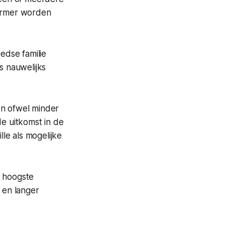
t armer worden
edse familie
s nauwelijks
en ofwel minder
de uitkomst in de
le als mogelijke
t hoogste
 en langer