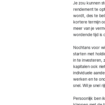
Je zou kunnen ste
rendement te opti
wordt, des te bel
kortere termijn 
meer van je verm
wordende tijd is 
Nochtans voor wi
starten met holdi
in te investeren,
kapitalen ook nie
individuele aande
werken en te ond
snel. Wil je snel
Persoonlijk ben i
klappen met de b