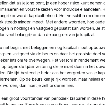
llen dat als je jong bent, je een hoger risico kunt nemen 
maliseren en voluit te kiezen voor individuele aandelen. 
angrijker wordt kapitaalbehoud. Het verschil in rendemen
ook steeds minder impact. Met andere woorden, hoe ouder
ogen in holdings en vastgoed geplaatst kan worden. Je s
dan veel belangrijker dan de aangroei van je kapitaal.
e net begint met beleggen en nog kapitaal moet opbouwen
ngs en vastgoed via de beurs en daar het grootste deel va
 zeker iets om te overwegen. Het verschil in rendement w
t op tegen de tijdsinvestering die je moet doen in het opv
len. Die tijd besteed je beter aan het vergroten van je kap
ernemen. Op de beurs kan je rijk worden, maar helaas enk
 rijk worden, dan moet je zelf ondernemen.
k een groot voorstander van periodiek bijsparen in deze 
uil te nemen. Soms koop je goedkoop, soms wat duurder.