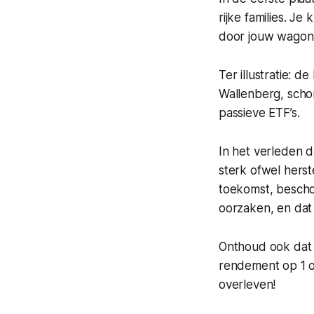
rijke families. Je
door jouw wagonn
Ter illustratie: 
Wallenberg, schom
passieve ETF’s.
In het verleden 
sterk ofwel herst
toekomst, bescho
oorzaken, en dat 
Onthoud ook dat 
rendement op 1 of
overleven!