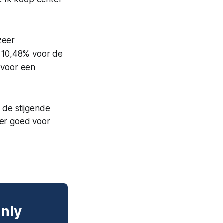
zeer
n 10,48% voor de
 voor een
 de stijgende
ter goed voor
only