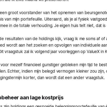
 een groot voorstander van het opnemen van beursgenot
is van mijn portefeuille. Uiteraard, als je al fysiek vastgoe
mee in de totale verhouding. Je eigen huis telt niet, dat i
e resultaten van de holdings kijk, vraag ik me soms af of a
eed wordt aan het zoeken en opvolgen van individuele aa
Dit vraagstuk zal ik volgend jaar voorleggen op ValueX in K
 voor mezelf financieel gunstiger gebleken mijn tijd te be
len. Echter, indien mijn belegd vermogen kleiner zou zijn,
gingstermijn korter, dan wordt dat een ander vraagstuk.
pbeheer aan lage kostprijs
ts zijn holdings een gespreide beleggingsportefeuille va