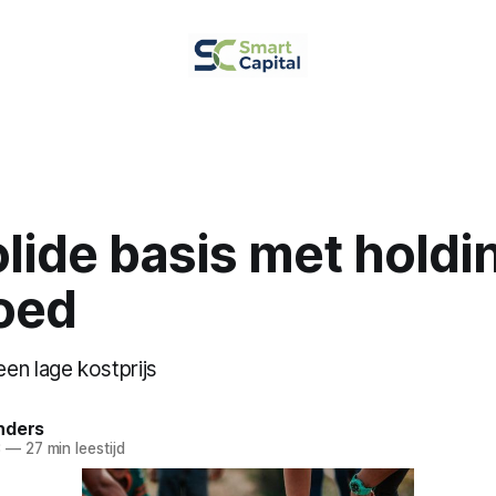
lide basis met holdi
oed
en lage kostprijs
nders
3
—
27 min leestijd