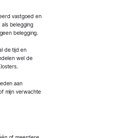
eerd vastgoed en
d als belegging
s geen belegging.
l de tijd en
ndelen wel de
losters.
steden aan
 of mijn verwachte
n één of meerdere