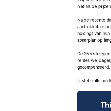
niet als de prijz
Na de recente da
aantrekkelijke pr
holdings van hun 
spaarplan op lang
De GVV’s kregen n
rentes wel degel
gecompenseerd.
Ik stel u alle hol
Thi