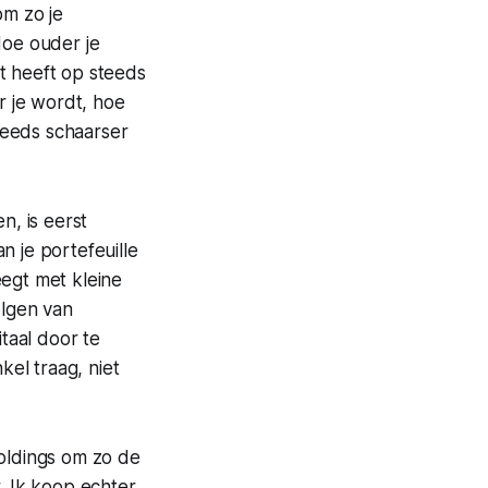
om zo je
Hoe ouder je
t heeft op steeds
 je wordt, hoe
teeds schaarser
, is eerst
n je portefeuille
eegt met kleine
olgen van
itaal door te
el traag, niet
holdings om zo de
 Ik koop echter