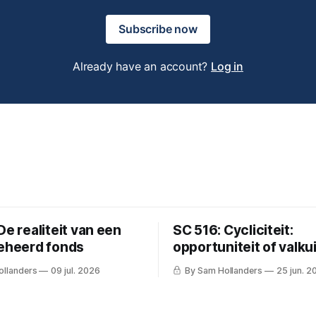
Subscribe now
Already have an account?
Log in
De realiteit van een
SC 516: Cycliciteit:
beheerd fonds
opportuniteit of valkui
ollanders
09 jul. 2026
By Sam Hollanders
25 jun. 2