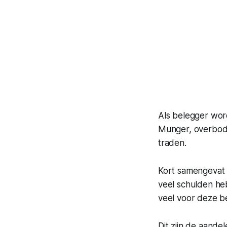
Als belegger word
Munger, overbodig
traden.
Kort samengevat 
veel schulden he
veel voor deze bed
Dit zijn de aande