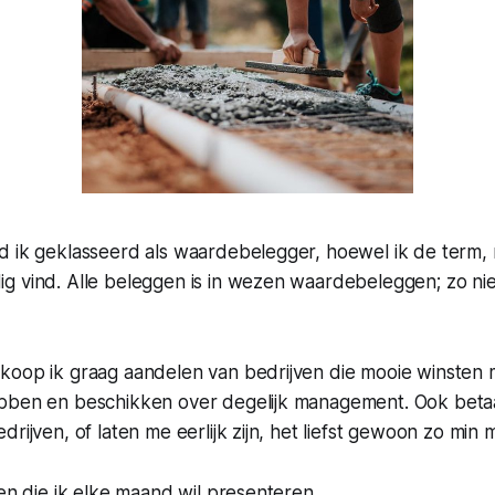
 ik geklasseerd als waardebelegger, hoewel ik de term, n
 vind. Alle beleggen is in wezen waardebeleggen; zo niet
koop ik graag aandelen van bedrijven die mooie winsten m
bben en beschikken over degelijk management. Ook betaal 
rijven, of laten me eerlijk zijn, het liefst gewoon zo min m
len die ik elke maand wil presenteren.