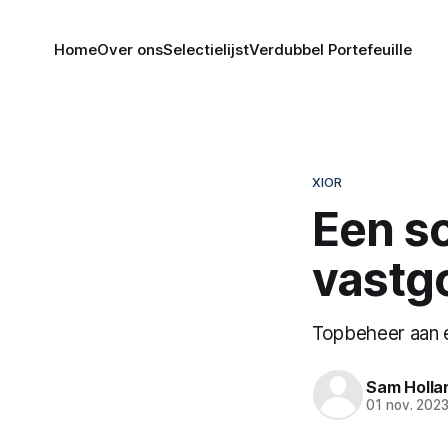
Home
Over ons
Selectielijst
Verdubbel Portefeuille
XIOR
Een so
vastg
Topbeheer aan e
Sam Holla
01 nov. 202