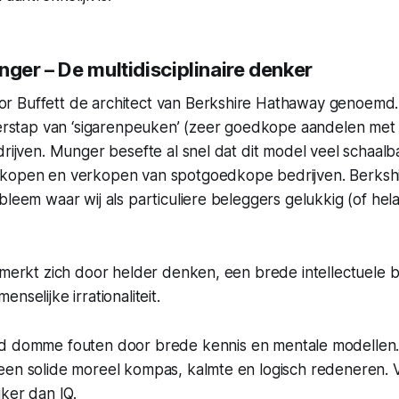
nger – De multidisciplinaire denker
 Buffett de architect van Berkshire Hathaway genoemd. 
overstap van ‘sigarenpeuken’ (zeer goedkope aandelen met
drijven. Munger besefte al snel dat dit model veel schaal
 kopen en verkopen van spotgoedkope bedrijven. Berksh
bleem waar wij als particuliere beleggers gelukkig (of hel
nmerkt zich door helder denken, een brede intellectuele b
nselijke irrationaliteit.
jd domme fouten door brede kennis en mentale modellen
een solide moreel kompas, kalmte en logisch redeneren. 
jker dan IQ.