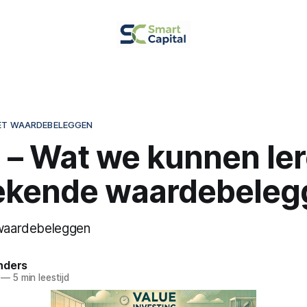
ET WAARDEBELEGGEN
8 – Wat we kunnen le
ekende waardebeleg
 waardebeleggen
nders
—
5 min leestijd