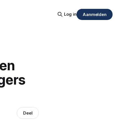
Log in
Aanmelden
ren
gers
Deel