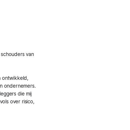
e schouders van
 ontwikkeld,
en ondernemers.
leggers die mij
ols over risico,