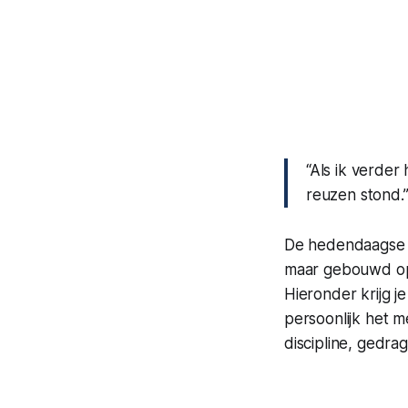
“Als ik verde
reuzen stond.
De hedendaagse p
maar gebouwd op 
Hieronder krijg j
persoonlijk het m
discipline, gedrag