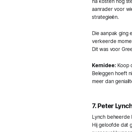
na kosten nog st
aanrader voor wi
strategieën.
Die aanpak ging e
verkeerde moment
Dit was voor Gre
Kernidee:
Koop 
Beleggen hoeft nie
meer dan genialite
7. Peter Lync
Lynch beheerde 
Hij geloofde dat