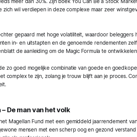
eeds meer dan 30%. Zijn boek
You Can Be a Stock Marke
e zich wil verdiepen in deze complexe maar zeer winstg
chter gepaard met hoge volatiliteit, waardoor beleggers 
en in- en uitstapten en de genoemde rendementen zelf 
enblatt de aanleiding om de Magic Formula te ontwikkelen
de zo goed mogelijke combinatie van goede en goedkope 
t complex te zijn, zolang je trouw blijft aan je proces. Con
it.
h – De man van het volk
het Magellan Fund met een gemiddeld jaarrendement va
 gewone mensen met een scherp oog en gezond verstand