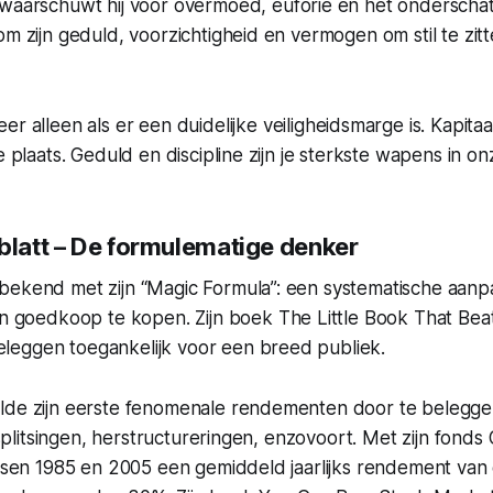
waarschuwt hij voor overmoed, euforie en het onderschatte
m zijn geduld, voorzichtigheid en vermogen om stil te zitte
eer alleen als er een duidelijke veiligheidsmarge is.
Kapita
te plaats. Geduld en discipline zijn je sterkste wapens in 
nblatt – De formulematige denker
bekend met zijn “Magic Formula”: een systematische aan
ven goedkoop te kopen. Zijn boek
The Little Book That Bea
eggen toegankelijk voor een breed publiek.
lde zijn eerste fenomenale rendementen door te beleggen
, splitsingen, herstructureringen, enzovoort. Met zijn fond
tussen 1985 en 2005 een gemiddeld jaarlijks rendement va