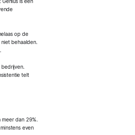
t Genius
is een
evende
helaas op de
niet behaalden.
.
bedrijven.
sistentie telt
n meer dan 29%.
 minstens even