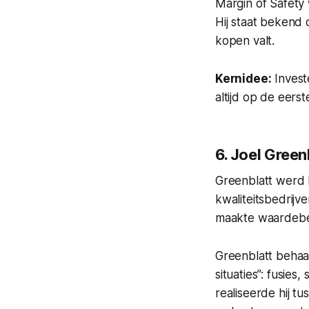
Margin of Safety
Hij staat bekend o
kopen valt.
Kernidee:
Invest
altijd op de eers
6. Joel Gree
Greenblatt werd 
kwaliteitsbedrij
maakte waardebel
Greenblatt behaa
situaties”: fusies
realiseerde hij 