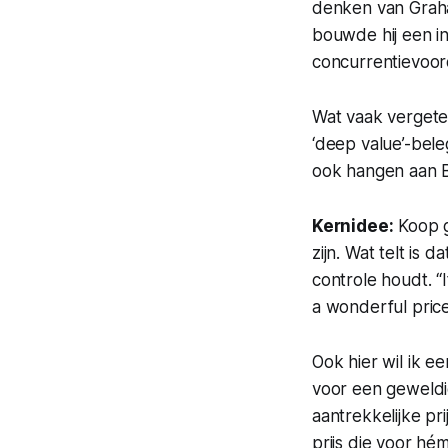
denken van Graha
bouwde hij een 
concurrentievoo
Wat vaak vergete
‘deep value’-bel
ook hangen aan B
Kernidee:
Koop g
zijn. Wat telt is 
controle houdt. “
a wonderful price
Ook hier wil ik e
voor een geweldig
aantrekkelijke pri
prijs die voor hém