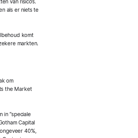
n van risico’s.
n als er niets te
albehoud komt
onzekere markten.
pak om
ts the Market
 in “speciale
s Gotham Capital
n ongeveer 40%,