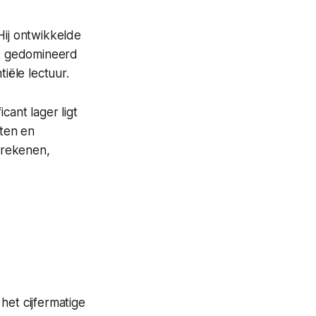
ij ontwikkelde
rkt gedomineerd
iële lectuur.
cant lager ligt
ten en
 rekenen,
het cijfermatige