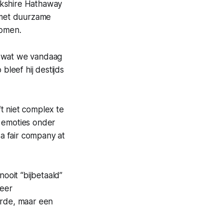
rkshire Hathaway
 met duurzame
romen.
t wat we vandaag
leef hij destijds
 niet complex te
je emoties onder
 a fair company at
nooit “bijbetaald”
zeer
aarde, maar een