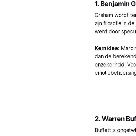
1. Benjamin 
Graham wordt ter
zijn filosofie in 
werd door specul
Kernidee:
Margin
dan de berekende
onzekerheid. Voo
emotiebeheersing
2. Warren Bu
Buffett is ongetw