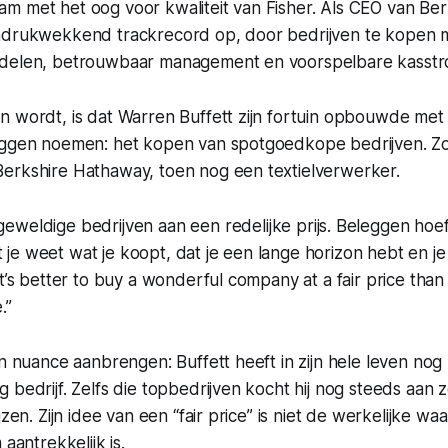
m met het oog voor kwaliteit van Fisher. Als CEO van Be
indrukwekkend trackrecord op, door bedrijven te kopen
rdelen, betrouwbaar management en voorspelbare kasst
n wordt, is dat Warren Buffett zijn fortuin opbouwde me
eggen noemen: het kopen van spotgoedkope bedrijven. Zo b
erkshire Hathaway, toen nog een textielverwerker.
eweldige bedrijven aan een redelijke prijs.
Beleggen hoeft
dat je weet wat je koopt, dat je een lange horizon hebt en 
It’s better to buy a wonderful company at a fair price than
.”
en nuance aanbrengen: Buffett heeft in zijn hele leven nog 
 bedrijf. Zelfs die topbedrijven kocht hij nog steeds aan 
jzen. Zijn idee van een “fair price” is niet de werkelijke w
 aantrekkelijk is.