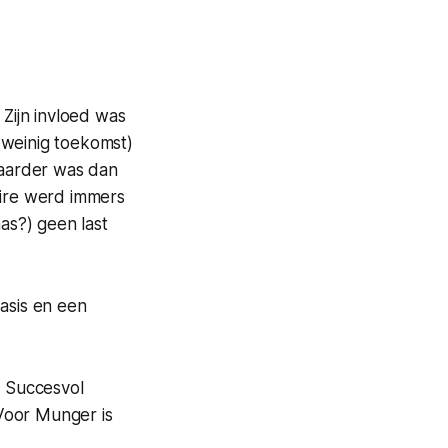
Zijn invloed was
 weinig toekomst)
baarder was dan
ire werd immers
aas?) geen last
asis en een
.
Succesvol
Voor Munger is