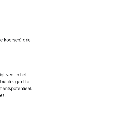
e koersen) drie
gt vers in het
idelijk geld te
mentspotentieel.
es.