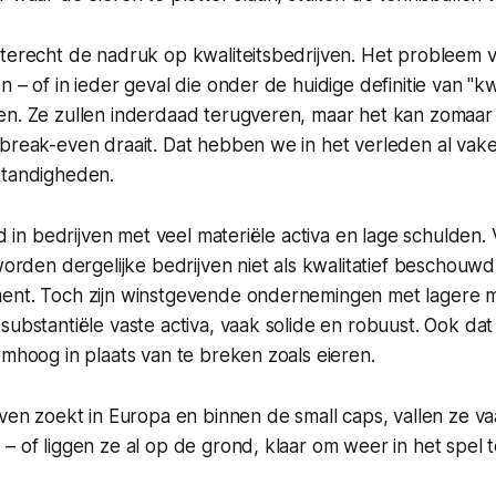
 terecht de nadruk op kwaliteitsbedrijven. Het probleem 
 – of in ieder geval die onder de huidige definitie van "kwa
en. Ze zullen inderdaad terugveren, maar het kan zomaa
break-even draait. Dat hebben we in het verleden al vake
standigheden.
eid in bedrijven met veel materiële activa en lage schulden.
 worden dergelijke bedrijven niet als kwalitatief beschouwd
ent. Toch zijn winstgevende ondernemingen met lagere 
substantiële vaste activa, vaak solide en robuust. Ook dat z
omhoog in plaats van te breken zoals eieren.
jven zoekt in Europa en binnen de small caps, vallen ze v
– of liggen ze al op de grond, klaar om weer in het spel 