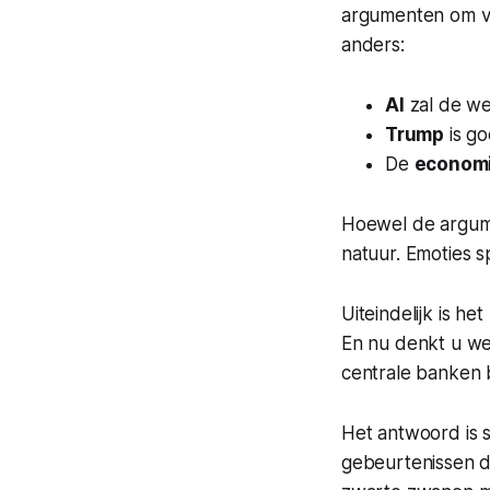
argumenten om ve
anders:
AI
zal de we
Trump
is go
De
econom
Hoewel de argumen
natuur. Emoties s
Uiteindelijk is he
En nu denkt u wel
centrale banken 
Het antwoord is 
gebeurtenissen d