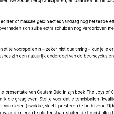
er. We zouden erop anticiperen, en daarmee hun impact
 echter of massale geldinjecties vandaag nog hetzelfde e
verheden zich zulke extra schulden nog veroorloven met
iet te voorspellen is – zeker niet qua timing – kun je je er
ashes zijn een natuurlijk onderdeel van de beurscyclus e
le presentatie van Gautam Baid in zijn boek
The Joys of 
n ik die graag even. Stel je voor dat je tennisballen (kwalit
ts van eieren (zwakke, slecht presterende bedrijven). Tij
r waar de eieren te pletter slaan, stuiten de tennisballen