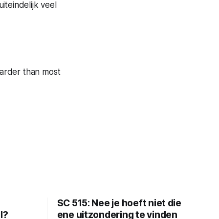
teindelijk veel
s harder than most
SC 515: Nee je hoeft niet die
l?
ene uitzondering te vinden