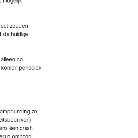
 mogelijk
ffect zouden
 de huidige
 alleen op
n komen periodiek
Compounding
zo
eitsbedrijven)
dens een crash
 terug omhoog.