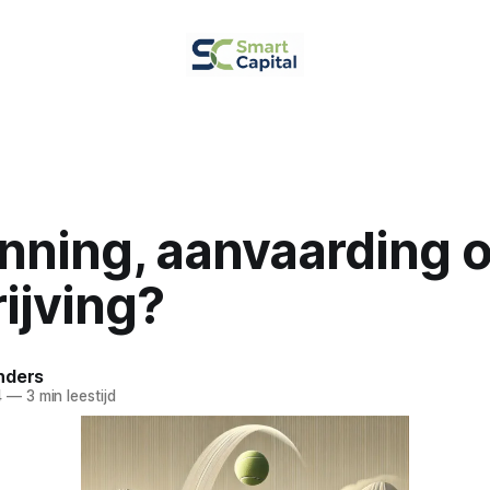
nning, aanvaarding o
ijving?
nders
4
—
3 min leestijd