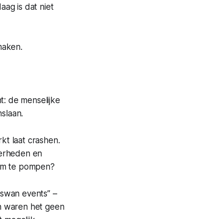
ag is dat niet
maken.
t: de menselijke
mslaan.
rkt laat crashen.
overheden en
eem te pompen?
 swan events” –
n waren het geen