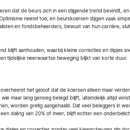
ren dat de beurs zich in een stijgende trend bevindt, en d
. Optimisme neemt toe, en beurskoersen stijgen vaak sim
Analisten en fondsbeheerders, bewust van hun carrière, sluit
d blijft aanhouden, waarbij kleine correcties en dipjes s
een tijdelijke neerwaartse beweging blijkt van korte duur.
e overheerst het geloof dat de koersen alleen maar verder 
 wie maar lang genoeg belegd blijft, uiteindelijk altijd win
nen, worden gretig aangehaald. Dat veel beleggers in wer
ij een daling van 20% of meer, blijft echter een onderbelic
 dipjes en correcties zonder veel kleerscheuren zijn doo