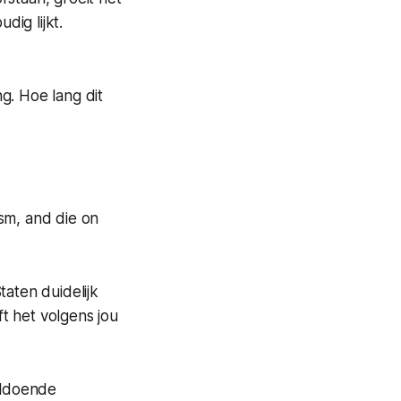
ig lijkt.
g. Hoe lang dit
sm, and die on
taten duidelijk
jft het volgens jou
oldoende