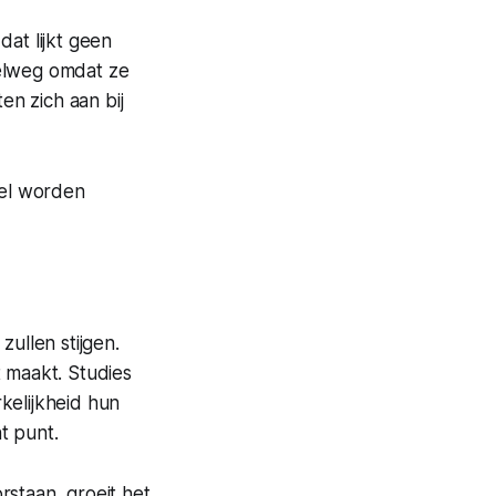
at lijkt geen
pelweg omdat ze
en zich aan bij
nel worden
zullen stijgen.
st maakt. Studies
kelijkheid hun
ht punt.
rstaan, groeit het