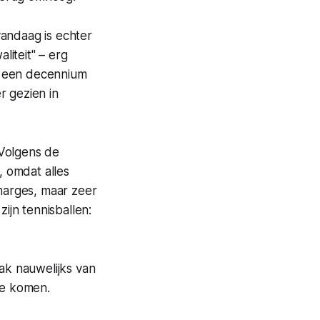
vandaag is echter
liteit" – erg
r een decennium
r gezien in
 Volgens de
, omdat alles
marges, maar zeer
ijn tennisballen:
aak nauwelijks van
te komen.