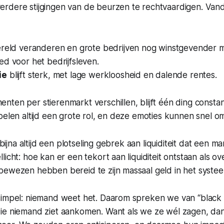
rdere stijgingen van de beurzen te rechtvaardigen. Vanda
reld veranderen en grote bedrijven nog winstgevender 
ed voor het bedrijfsleven.
ie
blijft sterk, met lage werkloosheid en dalende rentes.
ten per stierenmarkt verschillen, blijft één ding constan
pelen altijd een grote rol, en deze emoties kunnen snel o
t bijna altijd een plotseling gebrek aan liquiditeit dat een ma
licht: hoe kan er een tekort aan liquiditeit ontstaan als 
bewezen hebben bereid te zijn massaal geld in het syst
simpel: niemand weet het. Daarom spreken we van “black
ie niemand ziet aankomen. Want als we ze wél zagen, da