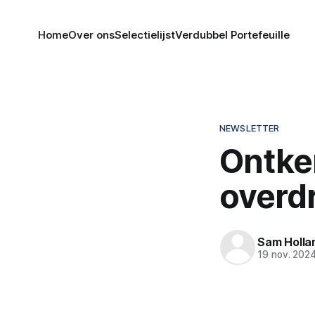
Home
Over ons
Selectielijst
Verdubbel Portefeuille
NEWSLETTER
Ontke
overdr
Sam Holla
19 nov. 202