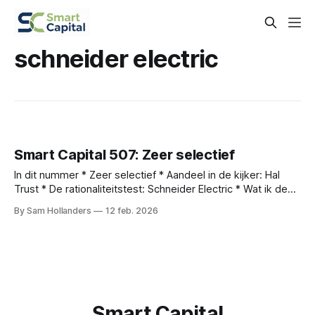
schneider electric
Smart Capital 507: Zeer selectief
In dit nummer * Zeer selectief * Aandeel in de kijker: Hal
Trust * De rationaliteitstest: Schneider Electric * Wat ik de
afgelopen weken las * Nieuws van onze bedrijven *
By Sam Hollanders
12 feb. 2026
Verdubbel Portefeuille update Zeer selectief Vorige week
was ik aanwezig op ValueX Klosters, het jaarlijkse
evenement georganiseerd door de bekende belegger Guy
Spier. Voor mij
Smart Capital