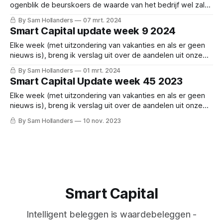
ogenblik de beurskoers de waarde van het bedrijf wel zal
volgen. Toch zijn er van die bedrijven waarbij dat nooit lijkt
By Sam Hollanders
07 mrt. 2024
uit te komen, bedrijven die altijd goedkoop noteren. Ook dit
Smart Capital update week 9 2024
bedrijf is er zo een. De sectoren waarin het actief is,
Elke week (met uitzondering van vakanties en als er geen
nieuws is), breng ik verslag uit over de aandelen uit onze
selectie. Vooral in periodes waarin bedrijven hun cijfers
By Sam Hollanders
01 mrt. 2024
publiceren, kan het behoorlijk omvangrijk zijn. Ik probeer
Smart Capital Update week 45 2023
echter altijd te focussen op de belangrijkste zaken. Deze
week:
Elke week (met uitzondering van vakanties en als er geen
nieuws is), breng ik verslag uit over de aandelen uit onze
selectie. Vooral in periodes waarin bedrijven hun cijfers
By Sam Hollanders
10 nov. 2023
publiceren, kan het behoorlijk omvangrijk zijn. Ik probeer
echter altijd te focussen op de belangrijkste zaken. Deze
week:
Smart Capital
Intelligent beleggen is waardebeleggen -