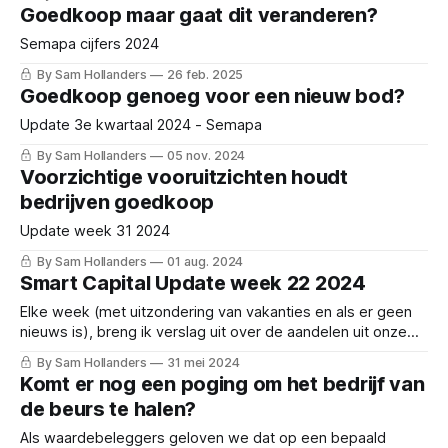
Goedkoop maar gaat dit veranderen?
Semapa cijfers 2024
By Sam Hollanders
26 feb. 2025
Goedkoop genoeg voor een nieuw bod?
Update 3e kwartaal 2024 - Semapa
By Sam Hollanders
05 nov. 2024
Voorzichtige vooruitzichten houdt
bedrijven goedkoop
Update week 31 2024
By Sam Hollanders
01 aug. 2024
Smart Capital Update week 22 2024
Elke week (met uitzondering van vakanties en als er geen
nieuws is), breng ik verslag uit over de aandelen uit onze
selectie. Vooral in periodes waarin bedrijven hun cijfers
By Sam Hollanders
31 mei 2024
publiceren, kan het behoorlijk omvangrijk zijn. Ik probeer
Komt er nog een poging om het bedrijf van
echter altijd te focussen op de belangrijkste zaken. Deze
de beurs te halen?
week:
Als waardebeleggers geloven we dat op een bepaald